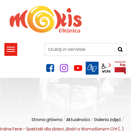
szukaj
facebook
instagram
YouTube
Panel wca
Strona główna
/
Aktualności
/
Galeria zdjęć
/
ralne Ferie - Spektakl dla dzieci „Baśń o Wymyślonym Chł (..)