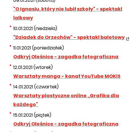
09.01.2021 (sobota)
"O Ignasiu, który nie lubił szkoły" - spektakl
lalkowy
10.01.2021 (niedziela)
"Dziadek do Orzechów" - spektakl baletowy
11.01.2021 (poniedziałek)
Odkryj Oleśnicę - zagadka fotograficzna
12.01.2021 (wtorek)
Warsztaty manga - kanał YouTube MOKiS
14.01.2021 (czwartek)
Warsztaty plastyczne online ,,Grafika dla
każdego”
15.01.2021 (piątek)
Odkryj Oleśnicę - zagadka fotograficzna