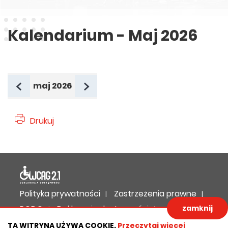
Kalendarium - Maj 2026
maj 2026
poprzedni miesiąc
następny miesiąc
Drukuj
Deklaracja dostępności
Polityka prywatności
Zastrzeżenia prawne
zamknij
RODO
Deklaracja dostępności
Mapa strony
TA WITRYNA UŻYWA COOKIE.
Przeczytaj więcej